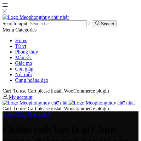
Search input
Search
Menu
Categories
Home
Tử vi
Phong thuỷ
Màu sắc
Giấc mơ
Con giáp
Nốt ruồi
Cung hoàng đạo
Cart
To use Cart please install WooCommerce plugin
My account
Cart
To use Cart please install WooCommerce plugin
Home
Blog
Phong thuỷ
Chiêm tinh học là gì? Ảnh