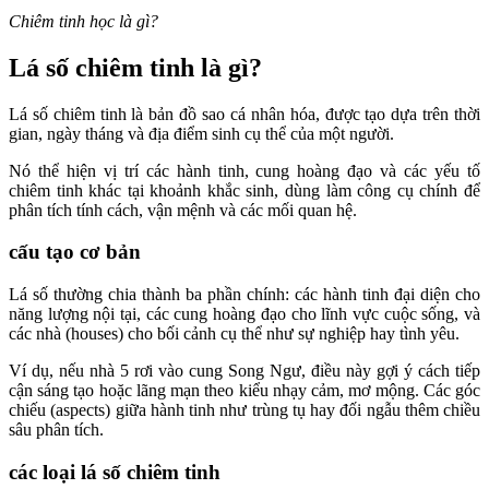
Chiêm tinh học là gì?
Lá số chiêm tinh là gì?
Lá số chiêm tinh là bản đồ sao cá nhân hóa, được tạo dựa trên thời
gian, ngày tháng và địa điểm sinh cụ thể của một người.
Nó thể hiện vị trí các hành tinh, cung hoàng đạo và các yếu tố
chiêm tinh khác tại khoảnh khắc sinh, dùng làm công cụ chính để
phân tích tính cách, vận mệnh và các mối quan hệ.​
cấu tạo cơ bản
Lá số thường chia thành ba phần chính: các hành tinh đại diện cho
năng lượng nội tại, các cung hoàng đạo cho lĩnh vực cuộc sống, và
các nhà (houses) cho bối cảnh cụ thể như sự nghiệp hay tình yêu.​
Ví dụ, nếu nhà 5 rơi vào cung Song Ngư, điều này gợi ý cách tiếp
cận sáng tạo hoặc lãng mạn theo kiểu nhạy cảm, mơ mộng. Các góc
chiếu (aspects) giữa hành tinh như trùng tụ hay đối ngẫu thêm chiều
sâu phân tích.​
các loại lá số chiêm tinh