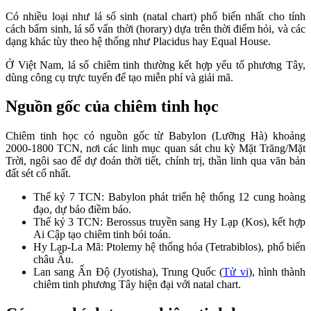
Có nhiều loại như lá số sinh (natal chart) phổ biến nhất cho tính
cách bẩm sinh, lá số vấn thời (horary) dựa trên thời điểm hỏi, và các
dạng khác tùy theo hệ thống như Placidus hay Equal House.​
Ở Việt Nam, lá số chiêm tinh thường kết hợp yếu tố phương Tây,
dùng công cụ trực tuyến để tạo miễn phí và giải mã.
Nguồn gốc của chiêm tinh học
Chiêm tinh học có nguồn gốc từ Babylon (Lưỡng Hà) khoảng
2000-1800 TCN, nơi các linh mục quan sát chu kỳ Mặt Trăng/Mặt
Trời, ngôi sao để dự đoán thời tiết, chính trị, thần linh qua văn bản
đất sét cổ nhất.​
Thế kỷ 7 TCN: Babylon phát triển hệ thống 12 cung hoàng
đạo, dự báo điềm báo.​
Thế kỷ 3 TCN: Berossus truyền sang Hy Lạp (Kos), kết hợp
Ai Cập tạo chiêm tinh bói toán.​
Hy Lạp-La Mã: Ptolemy hệ thống hóa (Tetrabiblos), phổ biến
châu Âu.​
Lan sang Ấn Độ (Jyotisha), Trung Quốc (
Tử vi
), hình thành
chiêm tinh phương Tây hiện đại với natal chart.