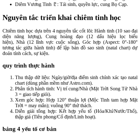
Diêm Vương Tinh ♇: Tái sinh, quyền lực, cung Bọ Cạp.​
Nguyên tắc triển khai chiêm tinh học
Chiêm tinh học dựa trên 4 nguyên tắc cốt lõi: Hành tinh (10 sao đại
diện năng lượng), Cung hoàng đạo (12 dấu hiệu lọc biểu
hiện), Nhà (12 lĩnh vực cuộc sống), Góc hợp (Aspect: 0°-180°
tương tác giữa hành tinh) để lập bản đồ sao sinh (natal chart) dự
đoán tính cách, sự kiện.​
quy trình thực hành
Thu thập dữ liệu: Ngày/giờ/địa điểm sinh chính xác tạo natal
chart (dùng phần mềm như Astro.com).
Phân tích hành tinh: Vị trí cung/Nhà (Mặt Trời Song Tử Nhà
3 = giao tiếp giỏi).
Xem góc hợp: Hợp 120° thuận lợi (Mộc Tinh tam hợp Mặt
Trời = may mắn); vuông 90° thử thách.
Diễn giải tổng hợp: Kết hợp yếu tố (Hỏa/Khí/Nước/Thổ),
thập giá (Tiên phong/Cố định/Linh hoạt).​
bảng 4 yếu tố cơ bản