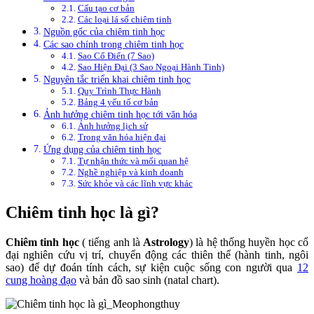
Cấu tạo cơ bản
Các loại lá số chiêm tinh
Nguồn gốc của chiêm tinh học
Các sao chính trong chiêm tinh học
Sao Cổ Điển (7 Sao)
Sao Hiện Đại (3 Sao Ngoại Hành Tinh)
Nguyên tắc triển khai chiêm tinh học
Quy Trình Thực Hành
Bảng 4 yếu tố cơ bản
Ảnh hưởng chiêm tinh học tới văn hóa
Ảnh hưởng lịch sử
Trong văn hóa hiện đại
Ứng dụng của chiêm tinh học
Tự nhận thức và mối quan hệ
Nghề nghiệp và kinh doanh
Sức khỏe và các lĩnh vực khác
Chiêm tinh học là gì?
Chiêm tinh học
( tiếng anh là
Astrology
) là hệ thống huyền học cổ
đại nghiên cứu vị trí, chuyển động các thiên thể (hành tinh, ngôi
sao) để dự đoán tính cách, sự kiện cuộc sống con người qua
12
cung hoàng đạo
và bản đồ sao sinh (natal chart).