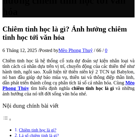
hưởng chiêm tinh học tới văn
hóa
Chiêm tinh học là gì? Ảnh hưởng chiêm
tinh học tới văn hóa
6 Tháng 12, 2025
/
Posted by
Mèo Phong Thuỷ
/
66
/
0
Chiêm tinh học là hệ thống cổ xưa dự đoán sự kiện nhân loại và
tính cách cá nhân dựa trên vị trí, chuyển động của các thiên thể như
hành tinh, ngôi sao.​ Xuất hiện từ thiên niên kỷ 2 TCN tại Babylon,
nó ban đầu giúp dự báo mùa vụ, thiên tai và thông điệp thần linh,
dần phát triển thành công cụ phân tích lá số cá nhân hóa. Cùng
Mèo
Phong Thủy
tìm hiểu định nghĩa
chiêm tinh học là gì
và những
ảnh hưởng của nó tới đời sống văn hóa nhé.
Nội dung chính bài viết
Chiêm tinh học là gì?
Lá số chiêm tinh là gì?