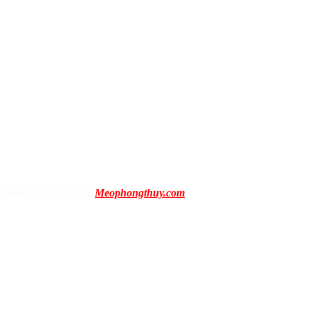
Bản quyền thuộc về
Meophongthuy.com