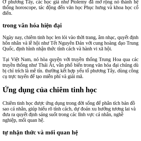
Ở phương Tây, các học giả như Ptolemy đã mở rộng nó thành hệ
thống horoscope, tác động đến văn học Phục hưng và khoa học cổ
điển.​
trong văn hóa hiện đại
Ngày nay, chiêm tinh học len lỏi vào thời trang, âm nhạc, quyết định
hôn nhân và lễ hội như Tết Nguyên Đán với cung hoàng đạo Trung
Quốc, định hình nhận thức tính cách và hành vi xã hội.​
Tại Việt Nam, nó hòa quyện với truyền thống Trung Hoa qua các
truyền thống như Thái Ất, vẫn phổ biến trong văn hóa đại chúng dù
bị chỉ trích là mê tín.​ thường kết hợp yếu tố phương Tây, dùng công
cụ trực tuyến để tạo miễn phí và giải mã.​
Ứng dụng của chiêm tinh học
Chiêm tinh học được ứng dụng trong đời sống để phân tích bản đồ
sao cá nhân, giúp hiểu rõ tính cách, dự đoán xu hướng tương lai và
đưa ra quyết định sáng suốt trong các lĩnh vực cá nhân, nghề
nghiệp, mối quan hệ.​
tự nhận thức và mối quan hệ