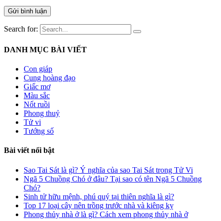
Search for:
DANH MỤC BÀI VIẾT
Con giáp
Cung hoàng đạo
Giấc mơ
Màu sắc
Nốt ruồi
Phong thuỷ
Tử vi
Tướng số
Bài viết nổi bật
Sao Tai Sát là gì? Ý nghĩa của sao Tai Sát trong Tử Vi
Ngã 5 Chuồng Chó ở đâu? Tại sao có tên Ngã 5 Chuồng
Chó?
Sinh tử hữu mệnh, phú quý tại thiên nghĩa là gì?
Top 17 loại cây nên trồng trước nhà và kiêng kỵ
Phong thủy nhà ở là gì? Cách xem phong thủy nhà ở