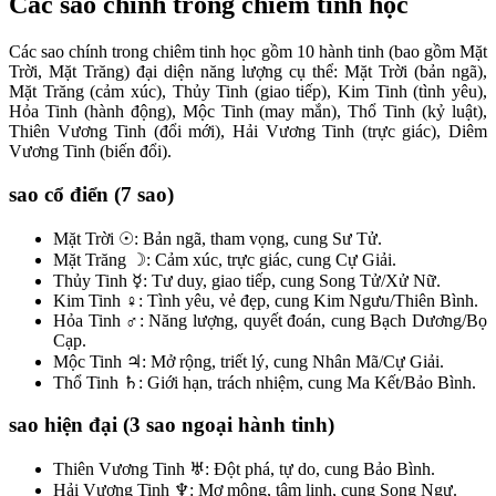
Các sao chính trong chiêm tinh học
Các sao chính trong chiêm tinh học gồm 10 hành tinh (bao gồm Mặt
Trời, Mặt Trăng) đại diện năng lượng cụ thể: Mặt Trời (bản ngã),
Mặt Trăng (cảm xúc), Thủy Tinh (giao tiếp), Kim Tinh (tình yêu),
Hỏa Tinh (hành động), Mộc Tinh (may mắn), Thổ Tinh (kỷ luật),
Thiên Vương Tinh (đổi mới), Hải Vương Tinh (trực giác), Diêm
Vương Tinh (biến đổi).​
sao cổ điển (7 sao)
Mặt Trời ☉: Bản ngã, tham vọng, cung Sư Tử.
Mặt Trăng ☽: Cảm xúc, trực giác, cung Cự Giải.
Thủy Tinh ☿: Tư duy, giao tiếp, cung Song Tử/Xử Nữ.
Kim Tinh ♀: Tình yêu, vẻ đẹp, cung Kim Ngưu/Thiên Bình.
Hỏa Tinh ♂: Năng lượng, quyết đoán, cung Bạch Dương/Bọ
Cạp.
Mộc Tinh ♃: Mở rộng, triết lý, cung Nhân Mã/Cự Giải.
Thổ Tinh ♄: Giới hạn, trách nhiệm, cung Ma Kết/Bảo Bình.​
sao hiện đại (3 sao ngoại hành tinh)
Thiên Vương Tinh ♅: Đột phá, tự do, cung Bảo Bình.
Hải Vương Tinh ♆: Mơ mộng, tâm linh, cung Song Ngư.