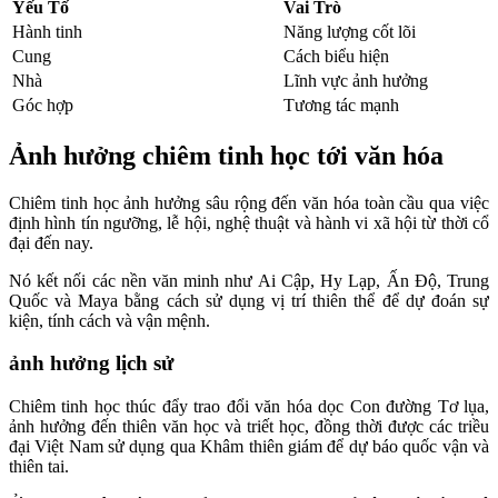
Yếu Tố
Vai Trò
Hành tinh
Năng lượng cốt lõi
Cung
Cách biểu hiện
Nhà
Lĩnh vực ảnh hưởng
Góc hợp
Tương tác mạnh
Ảnh hưởng chiêm tinh học tới văn hóa
Chiêm tinh học ảnh hưởng sâu rộng đến văn hóa toàn cầu qua việc
định hình tín ngưỡng, lễ hội, nghệ thuật và hành vi xã hội từ thời cổ
đại đến nay.​
Nó kết nối các nền văn minh như Ai Cập, Hy Lạp, Ấn Độ, Trung
Quốc và Maya bằng cách sử dụng vị trí thiên thể để dự đoán sự
kiện, tính cách và vận mệnh.​
ảnh hưởng lịch sử
Chiêm tinh học thúc đẩy trao đổi văn hóa dọc Con đường Tơ lụa,
ảnh hưởng đến thiên văn học và triết học, đồng thời được các triều
đại Việt Nam sử dụng qua Khâm thiên giám để dự báo quốc vận và
thiên tai.​