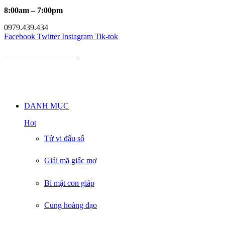
8:00am – 7:00pm
0979.439.434
Facebook
Twitter
Instagram
Tik-tok
MÈO PHONG THỦY
Mèo Phong Thủy là kênh cung cấp kiến thức về phong thủy, tử vi,
giải mã giấc mơ, cung hoàng đạo, nốt ruồi uy tín hàng đầu Việt
Nam
DANH MỤC
Hot
Tử vi đẩu số
Giải mã giấc mơ
Bí mật con giáp
Cung hoàng đạo