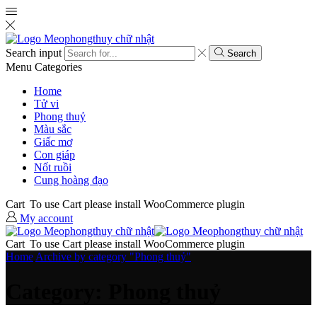
Search input
Search
Menu
Categories
Home
Tử vi
Phong thuỷ
Màu sắc
Giấc mơ
Con giáp
Nốt ruồi
Cung hoàng đạo
Cart
To use Cart please install WooCommerce plugin
My account
Cart
To use Cart please install WooCommerce plugin
Home
Archive by category "Phong thuỷ"
Category: Phong thuỷ