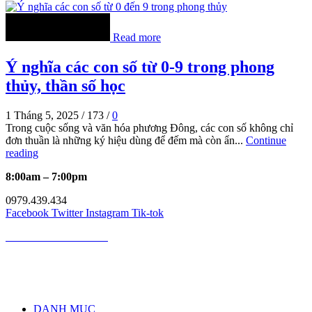
Read more
Ý nghĩa các con số từ 0-9 trong phong
thủy, thần số học
1 Tháng 5, 2025
/
173
/
0
Trong cuộc sống và văn hóa phương Đông, các con số không chỉ
đơn thuần là những ký hiệu dùng để đếm mà còn ẩn...
Continue
reading
8:00am – 7:00pm
0979.439.434
Facebook
Twitter
Instagram
Tik-tok
MÈO PHONG THỦY
Mèo Phong Thủy là kênh cung cấp kiến thức về phong thủy, tử vi,
giải mã giấc mơ, cung hoàng đạo, nốt ruồi uy tín hàng đầu Việt
Nam
DANH MỤC