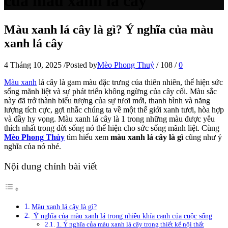
của màu xanh lá cây
Màu xanh lá cây là gì? Ý nghĩa của màu
xanh lá cây
4 Tháng 10, 2025
/
Posted by
Mèo Phong Thuỷ
/
108
/
0
Màu xanh
lá cây là gam màu đặc trưng của thiên nhiên, thể hiện sức
sống mãnh liệt và sự phát triển không ngừng của cây cối. Màu sắc
này đã trở thành biểu tượng của sự tươi mới, thanh bình và năng
lượng tích cực, gợi nhắc chúng ta về một thế giới xanh tươi, hòa hợp
và đầy hy vọng. Màu xanh lá cây là 1 trong những màu được yêu
thích nhất trong đời sống nó thể hiện cho sức sống mãnh liệt. Cùng
Mèo Phong Thủy
tìm hiểu xem
màu xanh lá cây là gì
cũng như ý
nghĩa của nó nhé.
Nội dung chính bài viết
Màu xanh lá cây là gì?
Ý nghĩa của màu xanh lá trong nhiều khía cạnh của cuộc sống
1. Ý nghĩa của màu xanh lá cây trong thiết kế nội thất