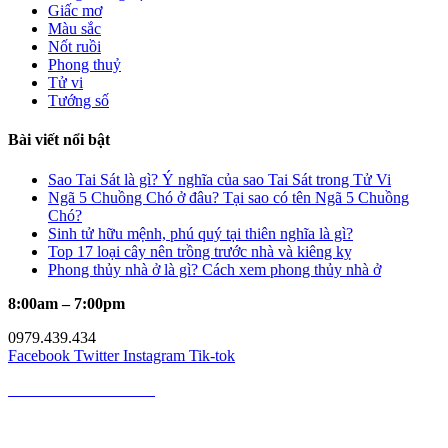
Giấc mơ
Màu sắc
Nốt ruồi
Phong thuỷ
Tử vi
Tướng số
Bài viết nổi bật
Sao Tai Sát là gì? Ý nghĩa của sao Tai Sát trong Tử Vi
Ngã 5 Chuồng Chó ở đâu? Tại sao có tên Ngã 5 Chuồng
Chó?
Sinh tử hữu mệnh, phú quý tại thiên nghĩa là gì?
Top 17 loại cây nên trồng trước nhà và kiêng kỵ
Phong thủy nhà ở là gì? Cách xem phong thủy nhà ở
8:00am – 7:00pm
0979.439.434
Facebook
Twitter
Instagram
Tik-tok
MÈO PHONG THỦY
Mèo Phong Thủy là kênh cung cấp kiến thức về phong thủy, tử vi,
giải mã giấc mơ, cung hoàng đạo, nốt ruồi uy tín hàng đầu Việt