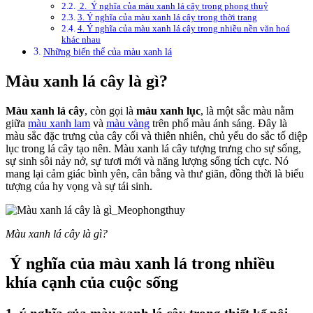
2. Ý nghĩa của màu xanh lá cây trong phong thuỷ
3. Ý nghĩa của màu xanh lá cây trong thời trang
4. Ý nghĩa của màu xanh lá cây trong nhiều nền văn hoá
khác nhau
Những biến thể của màu xanh lá
Màu xanh lá cây là gì?
Màu xanh lá cây
, còn gọi là
màu xanh lục
, là một sắc màu nằm
giữa
màu xanh lam
và
màu vàng
trên phổ màu ánh sáng. Đây là
màu sắc đặc trưng của cây cối và thiên nhiên, chủ yếu do sắc tố diệp
lục trong lá cây tạo nên. Màu xanh lá cây tượng trưng cho sự sống,
sự sinh sôi nảy nở, sự tươi mới và năng lượng sống tích cực. Nó
mang lại cảm giác bình yên, cân bằng và thư giãn, đồng thời là biểu
tượng của hy vọng và sự tái sinh.
Màu xanh lá cây là gì?
Ý nghĩa của màu xanh lá trong nhiều
khía cạnh của cuộc sống