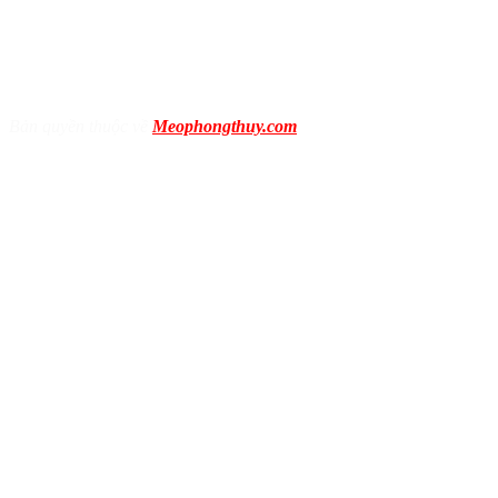
Bản quyền thuộc về
Meophongthuy.com