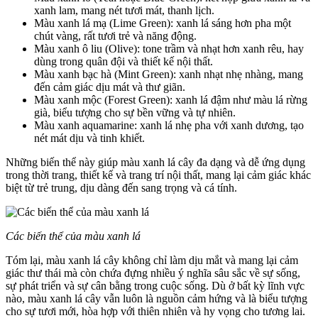
xanh lam, mang nét tươi mát, thanh lịch.
Màu xanh lá mạ (Lime Green): xanh lá sáng hơn pha một
chút vàng, rất tươi trẻ và năng động.
Màu xanh ô liu (Olive): tone trầm và nhạt hơn xanh rêu, hay
dùng trong quân đội và thiết kế nội thất.
Màu xanh bạc hà (Mint Green): xanh nhạt nhẹ nhàng, mang
đến cảm giác dịu mát và thư giãn.
Màu xanh mộc (Forest Green): xanh lá đậm như màu lá rừng
già, biểu tượng cho sự bền vững và tự nhiên.
Màu xanh aquamarine: xanh lá nhẹ pha với xanh dương, tạo
nét mát dịu và tinh khiết.
Những biến thể này giúp màu xanh lá cây đa dạng và dễ ứng dụng
trong thời trang, thiết kế và trang trí nội thất, mang lại cảm giác khác
biệt từ trẻ trung, dịu dàng đến sang trọng và cá tính.
Các biến thể của màu xanh lá
Tóm lại, màu xanh lá cây không chỉ làm dịu mắt và mang lại cảm
giác thư thái mà còn chứa đựng nhiều ý nghĩa sâu sắc về sự sống,
sự phát triển và sự cân bằng trong cuộc sống. Dù ở bất kỳ lĩnh vực
nào, màu xanh lá cây vẫn luôn là nguồn cảm hứng và là biểu tượng
cho sự tươi mới, hòa hợp với thiên nhiên và hy vọng cho tương lai.