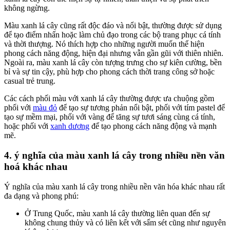
không ngừng.
Màu xanh lá cây cũng rất độc đáo và nổi bật, thường được sử dụng
để tạo điểm nhấn hoặc làm chủ đạo trong các bộ trang phục cá tính
và thời thượng. Nó thích hợp cho những người muốn thể hiện
phong cách năng động, hiện đại nhưng vẫn gần gũi với thiên nhiên.
Ngoài ra, màu xanh lá cây còn tượng trưng cho sự kiên cường, bền
bỉ và sự tin cậy, phù hợp cho phong cách thời trang công sở hoặc
casual trẻ trung.
Các cách phối màu với xanh lá cây thường được ưa chuộng gồm
phối với
màu đỏ
để tạo sự tương phản nổi bật, phối với tím pastel để
tạo sự mềm mại, phối với vàng để tăng sự tươi sáng cùng cá tính,
hoặc phối với
xanh dương
để tạo phong cách năng động và mạnh
mẽ.
4. ý nghĩa của màu xanh lá cây trong nhiều nền văn
hoá khác nhau
Ý nghĩa của màu xanh lá cây trong nhiều nền văn hóa khác nhau rất
đa dạng và phong phú:
Ở Trung Quốc, màu xanh lá cây thường liên quan đến sự
không chung thủy và có liên kết với sấm sét cũng như nguyên