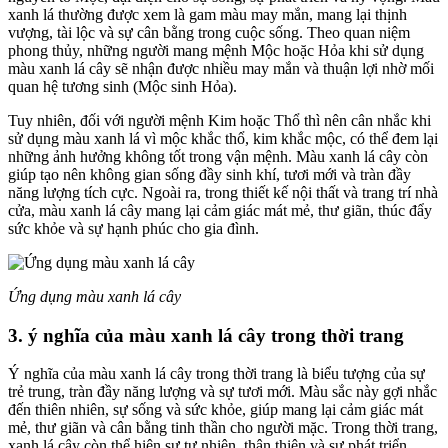
xanh lá thường được xem là gam màu may mắn, mang lại thịnh
vượng, tài lộc và sự cân bằng trong cuộc sống. Theo quan niệm
phong thủy, những người mang mệnh Mộc hoặc Hỏa khi sử dụng
màu xanh lá cây sẽ nhận được nhiều may mắn và thuận lợi nhờ mối
quan hệ tương sinh (Mộc sinh Hỏa).
Tuy nhiên, đối với người mệnh Kim hoặc Thổ thì nên cân nhắc khi
sử dụng màu xanh lá vì mộc khắc thổ, kim khắc mộc, có thể đem lại
những ảnh hưởng không tốt trong vận mệnh. Màu xanh lá cây còn
giúp tạo nên không gian sống đầy sinh khí, tươi mới và tràn đầy
năng lượng tích cực. Ngoài ra, trong thiết kế nội thất và trang trí nhà
cửa, màu xanh lá cây mang lại cảm giác mát mẻ, thư giãn, thúc đẩy
sức khỏe và sự hạnh phúc cho gia đình.
Ứng dụng màu xanh lá cây
3. ý nghĩa của màu xanh lá cây trong thời trang
Ý nghĩa của màu xanh lá cây trong thời trang là biểu tượng của sự
trẻ trung, tràn đầy năng lượng và sự tươi mới. Màu sắc này gợi nhắc
đến thiên nhiên, sự sống và sức khỏe, giúp mang lại cảm giác mát
mẻ, thư giãn và cân bằng tinh thần cho người mặc. Trong thời trang,
xanh lá cây còn thể hiện sự tự nhiên, thân thiện và sự phát triển