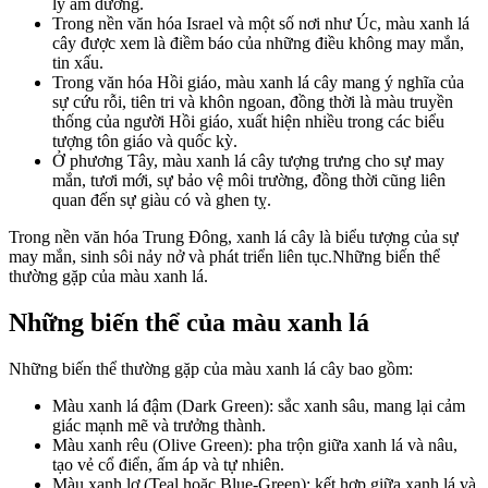
lý âm dương.
Trong nền văn hóa Israel và một số nơi như Úc, màu xanh lá
cây được xem là điềm báo của những điều không may mắn,
tin xấu.
Trong văn hóa Hồi giáo, màu xanh lá cây mang ý nghĩa của
sự cứu rỗi, tiên tri và khôn ngoan, đồng thời là màu truyền
thống của người Hồi giáo, xuất hiện nhiều trong các biểu
tượng tôn giáo và quốc kỳ.
Ở phương Tây, màu xanh lá cây tượng trưng cho sự may
mắn, tươi mới, sự bảo vệ môi trường, đồng thời cũng liên
quan đến sự giàu có và ghen tỵ.
Trong nền văn hóa Trung Đông, xanh lá cây là biểu tượng của sự
may mắn, sinh sôi nảy nở và phát triển liên tục.Những biến thể
thường gặp của màu xanh lá.
Những biến thể của màu xanh lá
Những biến thể thường gặp của màu xanh lá cây bao gồm:
Màu xanh lá đậm (Dark Green): sắc xanh sâu, mang lại cảm
giác mạnh mẽ và trưởng thành.
Màu xanh rêu (Olive Green): pha trộn giữa xanh lá và nâu,
tạo vẻ cổ điển, ấm áp và tự nhiên.
Màu xanh lơ (Teal hoặc Blue-Green): kết hợp giữa xanh lá và