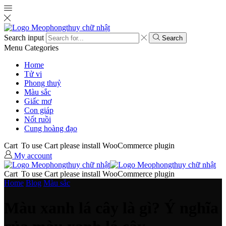
Search input
Search
Menu
Categories
Home
Tử vi
Phong thuỷ
Màu sắc
Giấc mơ
Con giáp
Nốt ruồi
Cung hoàng đạo
Cart
To use Cart please install WooCommerce plugin
My account
Cart
To use Cart please install WooCommerce plugin
Home
Blog
Màu sắc
Màu xanh lá cây là gì? Ý nghĩa