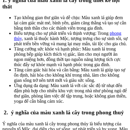
1. ý nghĩa của màu xanh lá cây trong thiết kế nội
thất
Tạo không gian thư giãn và dễ chịu: Màu xanh lá giúp đem
lại cảm giác mát mẻ, bình yên, giảm căng thẳng và tạo sự cân
bằng tinh thần cho các thành viên trong gia đình.
Biểu tượng cho sự phát triển và thịnh vượng: Trong
phong
thủy
, xanh lá thuộc hành Mộc, tượng trưng cho sự sinh sôi, sự
phát triển bền vững và mang lại may mắn, tài lộc cho gia chủ.
Tăng cường sức khỏe và hạnh phúc: Màu xanh lá trong
phòng bếp giúp kích thích vị giác, làm cho mọi người ăn
ngon miệng hơn, đồng thời tạo nguồn năng lượng tích cực
thúc đẩy sự khỏe mạnh và hạnh phúc trong gia đình.
Tăng cảm giác hài hòa và cân bằng: Màu xanh lá giúp tạo sự
ổn định, hài hòa cho không khí trong nhà, làm cho không
gian sống trở nên tươi mới và giàu sức sống.
Ứng dụng đa dạng: Màu xanh lá với các sắc độ từ nhạt đến
đậm phù hợp cho nhiều khu vực trong nhà như phòng ngủ để
thư giãn, phòng làm việc để tập trung, hoặc không gian thiền,
yoga để cân bằng cảm xúc.
2. ý nghĩa của màu xanh lá cây trong phong thuỷ
Ý nghĩa của màu xanh lá cây trong phong thủy là biểu tượng của
nguyên tố Mộc, đại diện cho sự sống, sự phát triển và hy vọng. Màu