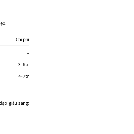
sẹo.
Chi phí
–
3-6tr
4-7tr
đạo giàu sang;