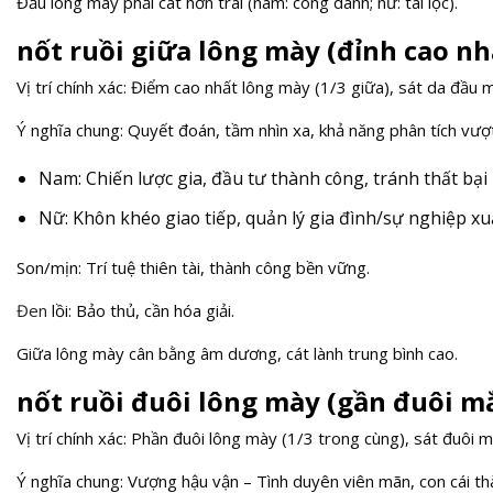
Đầu lông mày phải cát hơn trái (nam: công danh; nữ: tài lộc).
nốt ruồi giữa lông mày (đỉnh cao nh
Vị trí chính xác: Điểm cao nhất lông mày (1/3 giữa), sát da đầu 
Ý nghĩa chung: Quyết đoán, tầm nhìn xa, khả năng phân tích vượt
Nam: Chiến lược gia, đầu tư thành công, tránh thất bại 
Nữ: Khôn khéo giao tiếp, quản lý gia đình/sự nghiệp xuấ
Son/mịn: Trí tuệ thiên tài, thành công bền vững.
Đen
lồi: Bảo thủ, cần hóa giải.
Giữa lông mày cân bằng âm dương, cát lành trung bình cao.
nốt ruồi đuôi lông mày (gần đuôi m
Vị trí chính xác: Phần đuôi lông mày (1/3 trong cùng), sát đuôi m
Ý nghĩa chung: Vượng hậu vận – Tình duyên viên mãn, con cái th