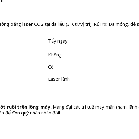
i.
g bằng laser CO2 tại da liễu (3-6tr/vị trí). Rủi ro: Da mỏng, dễ 
Tẩy ngay
Không
Có
Laser lành
ốt ruồi trên lông mày.
Mang đại cát trí tuệ may mắn (nam: lãnh 
ên để đón quý nhân nhân đôi!