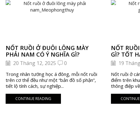
NỐT RUỒI Ở ĐUÔI LÔNG MÀY
NỐT RUỒI
PHẢI NAM CÓ Ý NGHĨA GÌ?
GÌ? TỐT H
20 Tháng 12, 2025
0
19 Tháng
Trong nhân tướng học á đông, mỗi nốt ruồi
Nốt ruồi ở cá
trên cơ thể đều như một “bản đồ số phận”,
điểm trên kh
tiết lộ tính cách, sự nghiệp...
thông điệp về
CONTINUE READING
CONTINUE