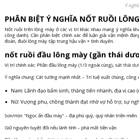
Ý nghĩ
PHÂN BIỆT Ý NGHĨA NỐT RUỒI LÔNG
Nốt ruồi trên lông mày ở các vị trí khác nhau mang ý nghĩa kh
công danh). Cần phân biệt chính xác để luận giải vận mệnh đú
đoán, đuôi lông mày tập trung hậu vận + tình duyên.
nốt ruồi đầu lông mày (gần thái dư
Vị trí chính xác: Phần đầu lông mày (1/3 ngoài cùng), sát
thái d
Ý nghĩa chung: Cát tướng mạnh nhất – Trí tuệ xuất chúng, công d
Nam: Lãnh đạo bẩm sinh, thăng tiến nhanh, địa vị cao 
Nữ: Vượng phu, chồng thành đạt nhờ vợ hỗ trợ, sự ng
Son/mịn: “Ngọc ẩn đầu mày” – đại phú quý, quý nhân triền miên.
Giữ nguyên tuyệt đối nếu lành tính – phá mất tiền vận.