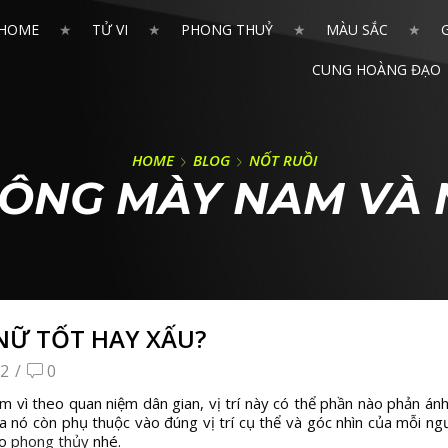
HOME
TỬ VI
PHONG THUỶ
MÀU SẮC
CUNG HOÀNG ĐẠO
HOME
BLOG
NỐT RUỒI
LÔNG MÀY NAM VÀ 
NỮ TỐT HAY XẤU?
2
/
0
m vì theo quan niệm dân gian, vị trí này có thể phần nào phản ánh
 nó còn phụ thuộc vào đúng vị trí cụ thể và góc nhìn của mỗi ng
eo
phong thủy
nhé.