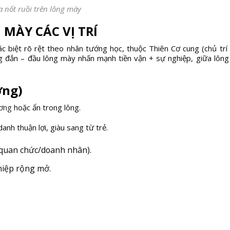
a nốt ruồi trên lông mày
 MÀY CÁC VỊ TRÍ
ác biệt rõ rệt theo nhân tướng học, thuộc Thiên Cơ cung (chủ trí 
ng đắn – đầu lông mày nhấn mạnh tiền vận + sự nghiệp, giữa lôn
ơng)
ương
hoặc ẩn trong lông.
anh thuận lợi, giàu sang từ trẻ.
(quan chức/doanh nhân).
hiệp rộng mở.