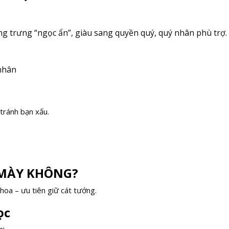
ng trưng “ngọc ẩn”, giàu sang quyền quý, quý nhân phù trợ.
nhân
 tránh bạn xấu.
 MÀY KHÔNG?
oa – ưu tiên giữ cát tướng.
ọc