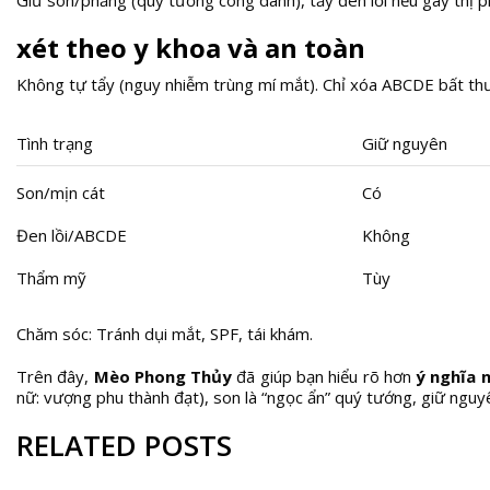
Giữ son/phẳng (quý tướng công danh), tẩy đen lồi nếu gây thị ph
xét theo y khoa và an toàn
Không tự tẩy (nguy nhiễm trùng mí mắt). Chỉ xóa ABCDE bất thườn
Tình trạng
Giữ nguyên
Son/mịn cát
Có
Đen lồi/ABCDE
Không
Thẩm mỹ
Tùy
Chăm sóc: Tránh dụi mắt, SPF, tái khám.
Trên đây,
Mèo Phong Thủy
đã giúp bạn hiểu rõ hơn
ý nghĩa n
nữ: vượng phu thành đạt), son là “ngọc ẩn” quý tướng, giữ nguy
RELATED POSTS