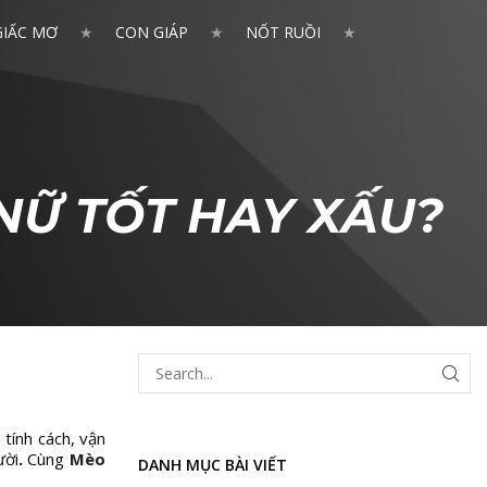
GIẤC MƠ
CON GIÁP
NỐT RUỒI
NỮ TỐT HAY XẤU?
 tính cách, vận
ười
.
Cùng
Mèo
DANH MỤC BÀI VIẾT