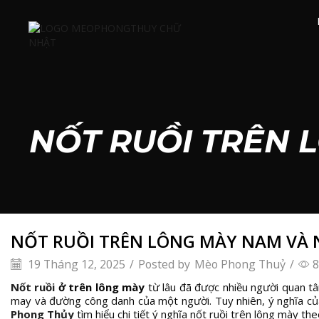
NỐT RUỒI TRÊN 
NỐT RUỒI TRÊN LÔNG MÀY NAM VÀ 
19 Tháng 12, 2025
/
Posted by
Mèo Phong Thuỷ
/
8
Nốt ruồi
ở trên lông mày
từ lâu đã được nhiều người quan tâ
may và đường công danh của một người. Tuy nhiên, ý nghĩa của
Phong Thủy
tìm hiểu chi tiết ý nghĩa nốt ruồi trên lông mày th