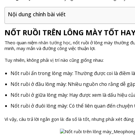
Nội dung chính bài viết
NỐT RUỒI TRÊN LÔNG MÀY TỐT HAY
Theo quan niệm
nhân tướng học
, nốt ruồi ở lông mày thường đư
minh, may mắn và đường công việc thuận lợi.
Tuy nhiên, không phải vị trí nào cũng giống nhau:
Nốt ruồi ẩn trong lông mày: Thường được coi là điềm lành
Nốt ruồi ở đầu lông mày: Nhiều nguồn cho rằng dễ gặp 
Nốt ruồi ở giữa lông mày: Hay được xem là dấu hiệu của
Nốt ruồi ở đuôi lông mày: Có thể liên quan đến chuyện t
Vì vậy, câu trả lời ngắn gọn là: đa số là tốt, nhưng phải xét đúng v