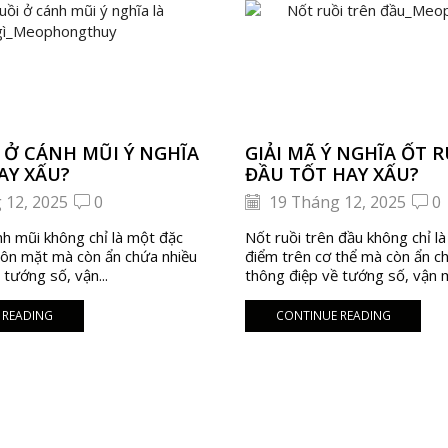
 Ở CÁNH MŨI Ý NGHĨA
GIẢI MÃ Ý NGHĨA ỐT 
AY XẤU?
ĐẦU TỐT HAY XẤU?
 12, 2025
0
19 Tháng 12, 2025
0
nh mũi không chỉ là một đặc
Nốt ruồi trên đầu không chỉ l
uôn mặt mà còn ẩn chứa nhiều
điểm trên cơ thể mà còn ẩn c
 tướng số, vận...
thông điệp về tướng số, vận m
 READING
CONTINUE READING