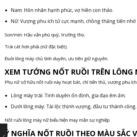
Nam: Hôn nhân hạnh phúc, vợ hiền con thảo.
Nữ: Vượng phu ích tử cực mạnh, chồng thăng tiến nhờ v
Son/mịn: Hậu vận phú quý, trường thọ.
Trái cát hơn phải (nữ đặc biệt).
Đuôi lông mày chủ tình duyên, ưu tiên giữ nguyên.
XEM TƯỚNG NỐT RUỒI TRÊN LÔNG 
Phụ nữ sở hữu nốt ruồi này hoạt bát, chí tiến thủ, vượng phu í
Lông mày trái: Tình duyên ổn định, gia đạo êm ấm.
Dưới lông mày: Tài lộc thịnh vượng, đầu tư thành công.
Nốt ruồi lông mày nữ biểu hiện may mắn sự nghiệp
Ý NGHĨA NỐT RUỒI THEO MÀU SẮC 