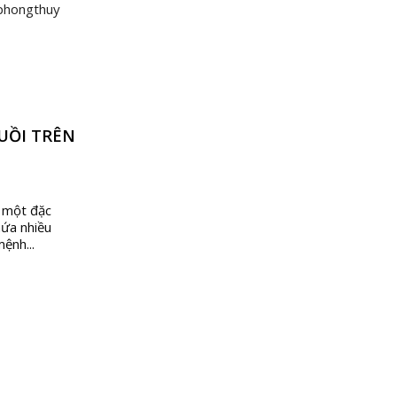
NỐT RUỒI TRÊN VAI TỐT HAY
XẤU? Ý NGHĨA NỐT RUỒI TRÊN
VAI
19 Tháng 12, 2025
0
Nốt ruồi trên vai không chỉ là một đặc điểm
trên cơ thể mà còn ẩn chứa nhiều thông
RUỒI TRÊN
điệp về tướng số, vận mệnh...
CONTINUE READING
à một đặc
hứa nhiều
ệnh...