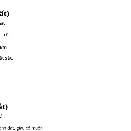
ất)
mày.
 trội.
lớn.
t sắc.
ắt)
ắt.
ành đạt, giàu có muộn.