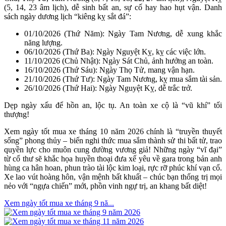
(5, 14, 23 âm lịch), dễ sinh bất an, sự cố hay hao hụt vận. Danh
sách ngày dương lịch “kiêng kỵ sắt đá”:
01/10/2026 (Thứ Năm): Ngày Tam Nương, dễ xung khắc
năng lượng.
06/10/2026 (Thứ Ba): Ngày Nguyệt Kỵ, kỵ các việc lớn.
11/10/2026 (Chủ Nhật): Ngày Sát Chủ, ảnh hưởng an toàn.
16/10/2026 (Thứ Sáu): Ngày Thọ Tử, mang vận hạn.
21/10/2026 (Thứ Tư): Ngày Tam Nương, kỵ mua sắm tài sản.
26/10/2026 (Thứ Hai): Ngày Nguyệt Kỵ, dễ trắc trở.
Dẹp ngày xấu để hồn an, lộc tụ. An toàn xe cộ là “vũ khí” tối
thượng!
Xem ngày tốt mua xe tháng 10 năm 2026 chính là “truyền thuyết
sống” phong thủy – biến nghi thức mua sắm thành sử thi bất tử, trao
quyền lực cho muôn cung đường vương giả! Những ngày “vĩ đại”
từ cổ thư sẽ khắc họa huyền thoại đưa xế yêu về gara trong bản anh
hùng ca hân hoan, phun trào tài lộc kim loại, rực rỡ phúc khí vạn cổ.
Xe lao vút hoàng hôn, vận mệnh bất khuất – chúc bạn thống trị mọi
nẻo với “ngựa chiến” mới, phồn vinh ngự trị, an khang bất diệt!
Xem ngày tốt mua xe tháng 9 nă...