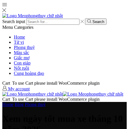
Search input
Search
Menu
Categories
Home
Tử vi
Phong thuỷ
Màu sắc
Giấc mơ
Con giáp
Nốt ruồi
Cung hoàng đạo
Cart
To use Cart please install WooCommerce plugin
My account
Cart
To use Cart please install WooCommerce plugin
Home
Blog
Phong thuỷ
Xem ngày tốt mua xe tháng 10