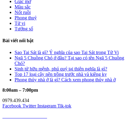
Giấc mơ
Màu sắc
Nốt ruồi
Phong thuỷ
Tử vi
Tướng số
Bài viết nổi bật
Sao Tai Sát là gì? Ý nghĩa của sao Tai Sát trong Tử Vi
Ngã 5 Chuồng Chó ở đâu? Tại sao có tên Ngã 5 Chuồng
Chó?
Sinh tử hữu mệnh, phú quý tại thiên nghĩa là gì?
Top 17 loại cây nên trồng trước nhà và kiêng kỵ
Phong thủy nhà ở là gì? Cách xem phong thủy nhà ở
8:00am – 7:00pm
0979.439.434
Facebook
Twitter
Instagram
Tik-tok
MÈO PHONG THỦY
Mèo Phong Thủy là kênh cung cấp kiến thức về phong thủy, tử vi,
giải mã giấc mơ, cung hoàng đạo, nốt ruồi uy tín hàng đầu Việt