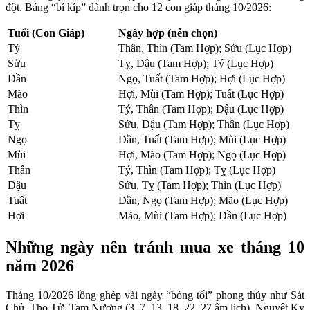
đột. Bảng “bí kíp” dành trọn cho 12 con giáp tháng 10/2026:
Tuổi (Con Giáp)
Ngày hợp (nên chọn)
Tý
Thân, Thìn (Tam Hợp); Sửu (Lục Hợp)
Sửu
Tỵ, Dậu (Tam Hợp); Tý (Lục Hợp)
Dần
Ngọ, Tuất (Tam Hợp); Hợi (Lục Hợp)
Mão
Hợi, Mùi (Tam Hợp); Tuất (Lục Hợp)
Thìn
Tý, Thân (Tam Hợp); Dậu (Lục Hợp)
Tỵ
Sửu, Dậu (Tam Hợp); Thân (Lục Hợp)
Ngọ
Dần, Tuất (Tam Hợp); Mùi (Lục Hợp)
Mùi
Hợi, Mão (Tam Hợp); Ngọ (Lục Hợp)
Thân
Tý, Thìn (Tam Hợp); Tỵ (Lục Hợp)
Dậu
Sửu, Tỵ (Tam Hợp); Thìn (Lục Hợp)
Tuất
Dần, Ngọ (Tam Hợp); Mão (Lục Hợp)
Hợi
Mão, Mùi (Tam Hợp); Dần (Lục Hợp)
Những ngày nên tránh mua xe tháng 10
năm 2026
Tháng 10/2026 lồng ghép vài ngày “bóng tối” phong thủy như Sát
Chủ, Thọ Tử, Tam Nương (3, 7, 13, 18, 22, 27 âm lịch), Nguyệt Kỵ