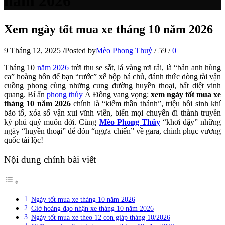
năm 2026
Xem ngày tốt mua xe tháng 10 năm 2026
9 Tháng 12, 2025
/
Posted by
Mèo Phong Thuỷ
/
59
/
0
Tháng 10
năm 2026
trời thu se sắt, lá vàng rơi rải, là “bản anh hùng
ca” hoàng hôn để bạn “rước” xế hộp bá chủ, đánh thức dòng tài vận
cuồng phong cùng những cung đường huyền thoại, bất diệt vinh
quang. Bí ẩn
phong thủy
Á Đông vang vọng:
xem ngày tốt mua xe
tháng 10 năm 2026
chính là “kiếm thần thánh”, triệu hồi sinh khí
bão tố, xóa sổ vận xui vĩnh viễn, biến mọi chuyến đi thành truyền
kỳ phú quý muôn đời. Cùng
Mèo Phong Thủy
“khơi dậy” những
ngày “huyền thoại” để đón “ngựa chiến” về gara, chinh phục vương
quốc tài lộc!
Nội dung chính bài viết
Ngày tốt mua xe tháng 10 năm 2026
Giờ hoàng đạo nhận xe tháng 10 năm 2026
Ngày tốt mua xe theo 12 con giáp tháng 10/2026