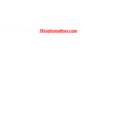
Bản quyền thuộc về
Meophongthuy.com